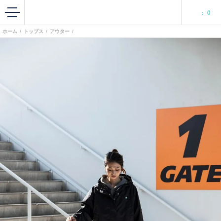
:
0
ホーム
/
トップス
/
アウター
/