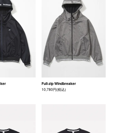
aker
Full-zip Windbreaker
10,780円(税込)