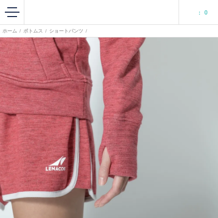
:
0
ホーム
/
ボトムス
/
ショートパンツ
/