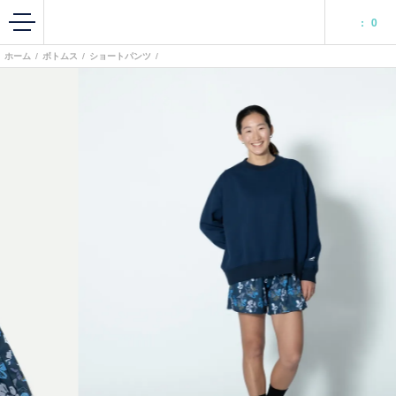
:
0
ホーム
/
ボトムス
/
ショートパンツ
/